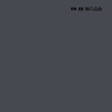
EN
EN
FR
FR
ERIE
STE