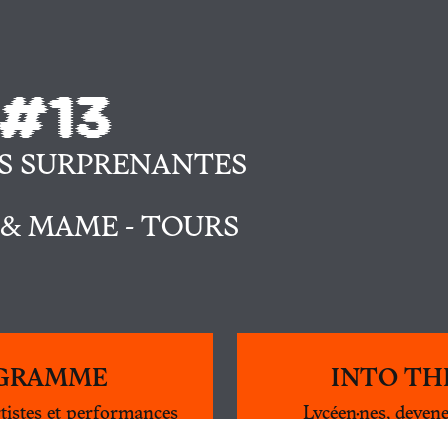
 #13
S SURPRENANTES
 & MAME - TOURS
GRAMME
INTO THE
Facebook
Instagram
Mastodon
tistes et performances
Lycéen·nes, devene
al Super Flux !
community manager lo