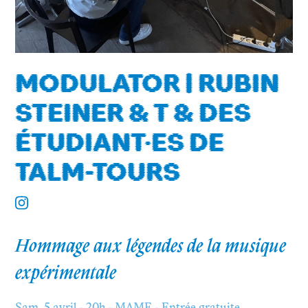
MODULATOR | RUBIN
STEINER & T & DES
ÉTUDIANT·ES DE
TALM-TOURS
Hommage aux légendes de la musique
expérimentale