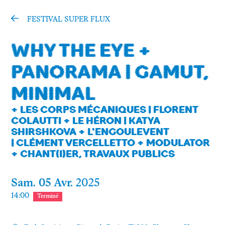
INFOS PRATIQUES
FESTIVAL SUPER FLUX
WHY THE EYE +
Mon compte
PANORAMA | GAMUT,
Contact
MINIMAL
Facebook
+ LES CORPS MÉCANIQUES | FLORENT
COLAUTTI + LE HÉRON | KATYA
Instagram
SHIRSHKOVA + L'ENGOULEVENT
| CLÉMENT VERCELLETTO + MODULATOR
Mastodon
+ CHANT(I)ER, TRAVAUX PUBLICS
Infos pratiques
Sam.
05
Avr.
2025
14:00
Terminé