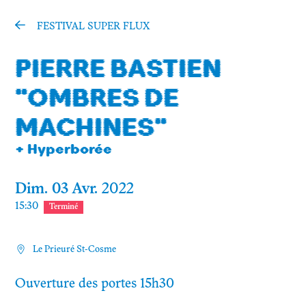
INFOS PRATIQUES
FESTIVAL SUPER FLUX
PIERRE BASTIEN
Mon compte
"OMBRES DE
Contact
MACHINES"
Facebook
+ Hyperborée
Instagram
Dim.
03
Avr.
2022
Mastodon
15:30
Terminé
Infos pratiques
Le Prieuré St-Cosme
Ouverture des portes 15h30