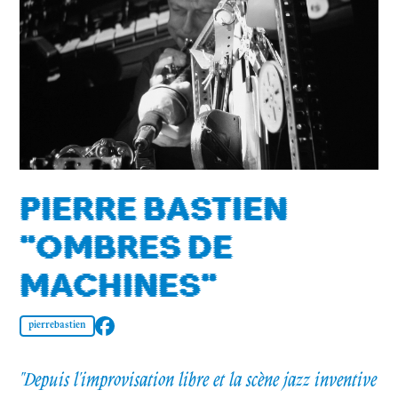
PIERRE BASTIEN
"OMBRES DE
MACHINES"
pierrebastien
"Depuis l'improvisation libre et la scène jazz inventive