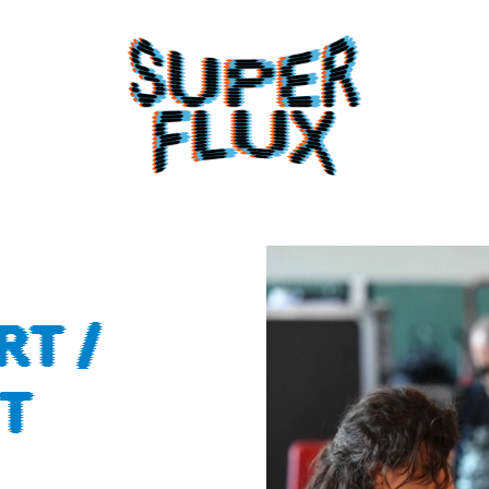
PRÉSENTATION
RT /
GRAMME ET BILLETT
OGRAMME PAR ARTI
T
LES LIEUX