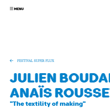
Aller au contenu principal
FESTIVAL SUPER FLUX
JULIEN BOUDA
PRO
PR
ANAÏS ROUSSE
"The textility of making"