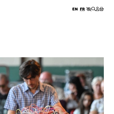
EN
EN
FR
FR
ERIE
STE