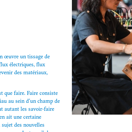
INTO THE LIVE
ACTUALITÉS
PARTENAIRES
INFOS PRATIQUES
n œuvre un tissage de
flux électriques, flux
devenir des matériaux,
st que faire. Faire consiste
riau au sein d’un champ de
t autant les savoir-faire
en ait une certaine
 sujet des nouvelles