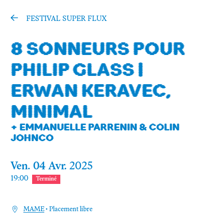
INFOS PRATIQUES
FESTIVAL SUPER FLUX
8 SONNEURS POUR
Mon compte
PHILIP GLASS |
Contact
ERWAN KERAVEC,
Facebook
MINIMAL
Instagram
+ EMMANUELLE PARRENIN & COLIN
JOHNCO
Mastodon
Infos pratiques
Ven.
04
Avr.
2025
19:00
Terminé
MAME
• Placement libre