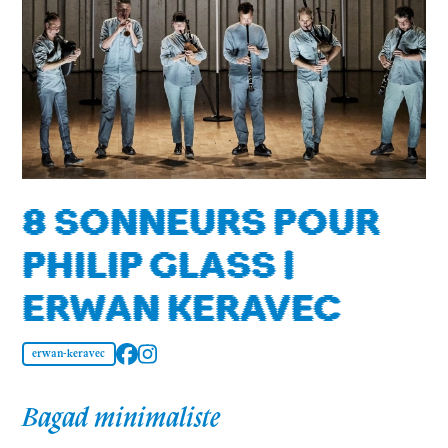
8 SONNEURS POUR
PHILIP GLASS |
ERWAN KERAVEC
erwan-keravec
Bagad minimaliste