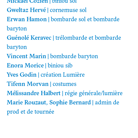
Mickaël Cozien
|
biniou sol
Gweltaz Hervé
|
cornemuse sol
Erwan Hamon
|
bombarde sol et bombarde
baryton
Guénolé Keravec
|
trélombarde et bombarde
baryton
Vincent Marin
|
bombarde baryton
Enora Morice
|
biniou sib
Yves Godin
|
création Lumière
Tifenn Morvan
|
costumes
Mélissandre Halbert
| r
égie générale/lumière
Marie Rouzaut, Sophie Bernard
|
admin de
prod et de tournée